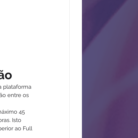
ão
 plataforma 
ão entre os 
máximo 45 
as. Isto 
erior ao Full 