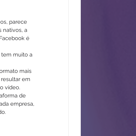
os, parece 
nativos, a 
 Facebook é 
 tem muito a 
ormato mais 
resultar em 
o vídeo.
taforma de 
cada empresa, 
do.