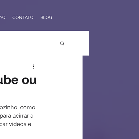
ÃO
CONTATO
BLOG
ube ou
ozinho, como 
para acirrar a 
car vídeos e 