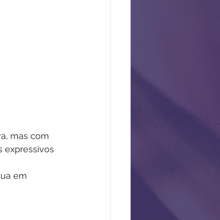
iva, mas com 
 expressivos 
tua em 