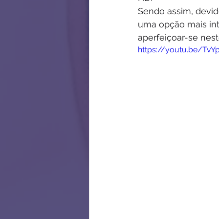
Sendo assim, devido
uma opção mais int
aperfeiçoar-se nest
https://youtu.be/TvY