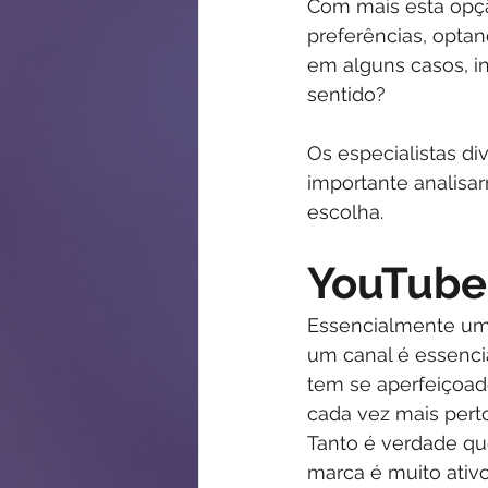
Com mais esta opçã
preferências, opta
em alguns casos, in
sentido?
Os especialistas di
importante analis
escolha.
YouTube
Essencialmente uma
um canal é essencia
tem se aperfeiçoad
cada vez mais perto
Tanto é verdade q
marca é muito ativ