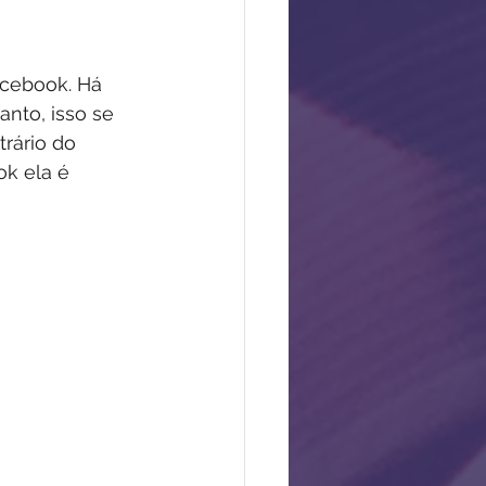
cebook. Há 
nto, isso se 
rário do 
k ela é 