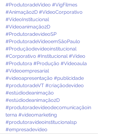
#ProdutoradeVideo
#VigFilmes
#Animação2D
#VideoCorporativo
#VídeoInstitucional
#Vídeoanimação2D
#ProdutoradevideoSP
#ProdutoradeVídeoemSãoPaulo
#Produçãodevídeoinstitucional
#Corporativo
#Institucional
#Vídeo
#Produtora
#Produção
#Videoaula
#Videoempresarial
#videoapresentação
#publicidade
#produtoradeVT
#criaçãodevídeo
#estúdiodeanimação
#estúdiodeanimação2D
#produtoradevídeodecomunicaçãoin
terna
#videomarketing
#produtoravídeoinstitucionalsp
#empresadevideo