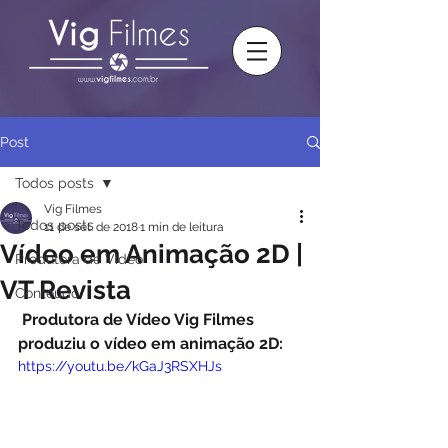
Post
Todos posts
Vig Filmes
Todos posts
11 de set. de 2018
1 min de leitura
Vídeo em Animação 2D |
Produtora de Vídeo
VT Revista
Conteúdo
Produtora de Vídeo Vig Filmes 
produziu o vídeo em animação 2D:
https://youtu.be/kGaJ3RSXHJs