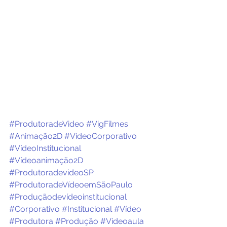
#ProdutoradeVideo
#VigFilmes
#Animação2D
#VideoCorporativo
#VídeoInstitucional
#Vídeoanimação2D
#ProdutoradevideoSP
#ProdutoradeVídeoemSãoPaulo
#Produçãodevídeoinstitucional
#Corporativo
#Institucional
#Vídeo
#Produtora
#Produção
#Videoaula