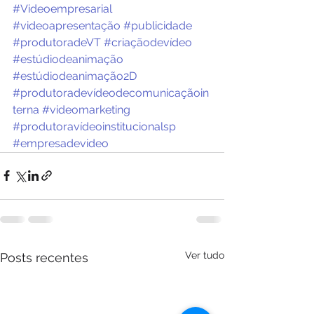
#Videoempresarial
#videoapresentação
#publicidade
#produtoradeVT
#criaçãodevídeo
#estúdiodeanimação
#estúdiodeanimação2D
#produtoradevídeodecomunicaçãoin
terna
#videomarketing
#produtoravídeoinstitucionalsp
#empresadevideo
Ver tudo
Posts recentes