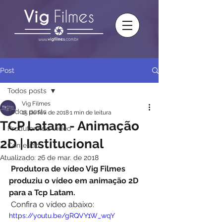
Post
Todos posts
Vig Filmes
Todos posts
15 de fev. de 2018
1 min de leitura
TCP Latam - Animação
Produtora de Vídeo
2D | Institucional
Conteúdo
Atualizado:
26 de mar. de 2018
Produtora de vídeo Vig Filmes 
produziu o vídeo em animação 2D 
para a Tcp Latam.
 Confira o vídeo abaixo: 
https://youtu.be/gRQVY1W_wqY