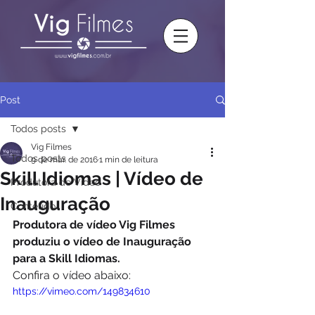
Post
Todos posts
Vig Filmes
Todos posts
9 de mar. de 2016
1 min de leitura
Skill Idiomas | Vídeo de
Produtora de Vídeo
Inauguração
Conteúdo
Produtora de vídeo Vig Filmes 
produziu o vídeo de Inauguração 
para a Skill Idiomas.
Confira o vídeo abaixo: 
https://vimeo.com/149834610