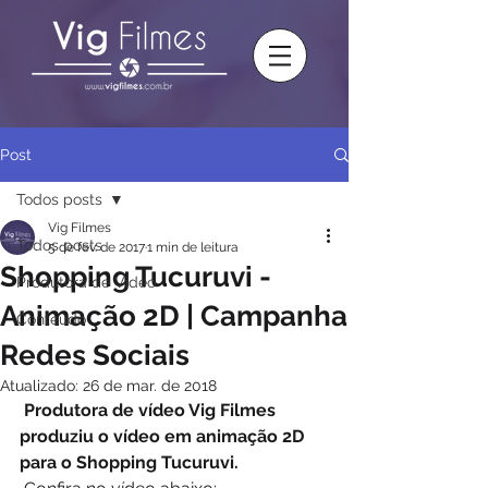
Post
Todos posts
Vig Filmes
Todos posts
5 de fev. de 2017
1 min de leitura
Shopping Tucuruvi -
Produtora de Vídeo
Animação 2D | Campanha
Conteúdo
Redes Sociais
Atualizado:
26 de mar. de 2018
Produtora de vídeo Vig Filmes 
produziu o vídeo em animação 2D 
para o Shopping Tucuruvi.