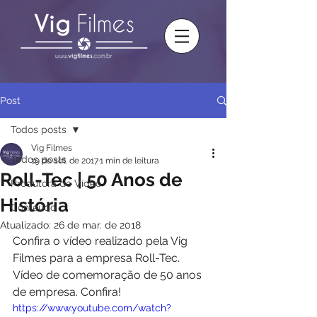
Post
Todos posts
Vig Filmes
Todos posts
19 de set. de 2017
1 min de leitura
Roll-Tec | 50 Anos de
Produtora de Vídeo
História
Conteúdo
Atualizado:
26 de mar. de 2018
Confira o vídeo realizado pela Vig 
Filmes para a empresa Roll-Tec.
Vídeo de comemoração de 50 anos 
de empresa. Confira!
https://www.youtube.com/watch?