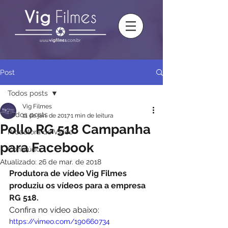
Post
Todos posts
Vig Filmes
Todos posts
11 de jan. de 2017
1 min de leitura
Pollo RG 518 Campanha
Produtora de Vídeo
para Facebook
Conteúdo
Atualizado:
26 de mar. de 2018
Produtora de vídeo Vig Filmes 
produziu os vídeos para a empresa 
RG 518.
Confira no vídeo abaixo: 
https://vimeo.com/190660734