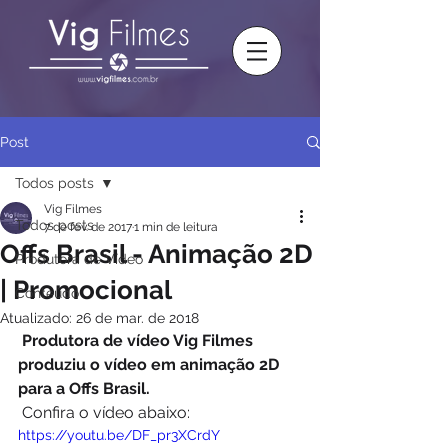
Post
Todos posts
Vig Filmes
Todos posts
7 de fev. de 2017
1 min de leitura
Offs Brasil - Animação 2D
Produtora de Vídeo
| Promocional
Conteúdo
Atualizado:
26 de mar. de 2018
Produtora de vídeo Vig Filmes 
produziu o vídeo em animação 2D 
para a Offs Brasil.
 Confira o vídeo abaixo: 
https://youtu.be/DF_pr3XCrdY