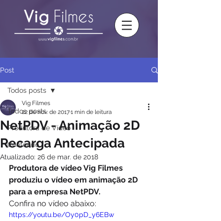
Post
Todos posts
Vig Filmes
Todos posts
22 de nov. de 2017
1 min de leitura
NetPDV - Animação 2D
Produtora de Vídeo
Recarga Antecipada
Conteúdo
Atualizado:
26 de mar. de 2018
Produtora de vídeo Vig Filmes 
produziu o vídeo em animação 2D 
para a empresa NetPDV.
Confira no vídeo abaixo: 
https://youtu.be/Oy0pD_y6EBw