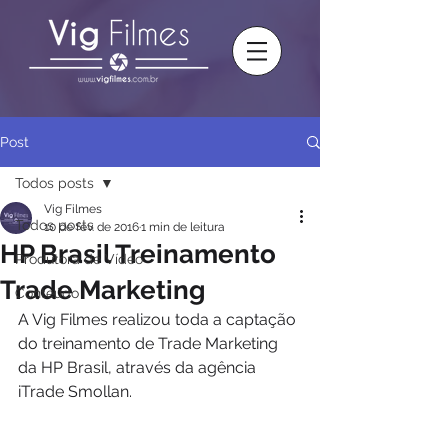
Post
Todos posts
Vig Filmes
Todos posts
10 de fev. de 2016
1 min de leitura
HP Brasil Treinamento
Produtora de Vídeo
Trade Marketing
Conteúdo
A Vig Filmes realizou toda a captação 
do treinamento de Trade Marketing 
da HP Brasil, através da agência 
iTrade Smollan. 