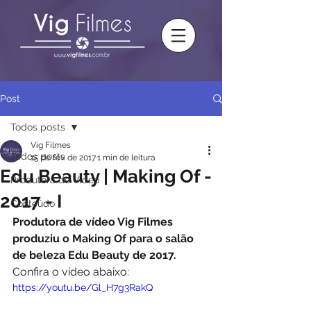
Post
Todos posts
Vig Filmes
Todos posts
15 de fev. de 2017
1 min de leitura
Edu Beauty | Making Of -
Produtora de Vídeo
2017 - I
Conteúdo
Produtora de vídeo Vig Filmes 
produziu o Making Of para o salão 
de beleza Edu Beauty de 2017.
Confira o vídeo abaixo: 
https://youtu.be/Gl_H7g3RakQ