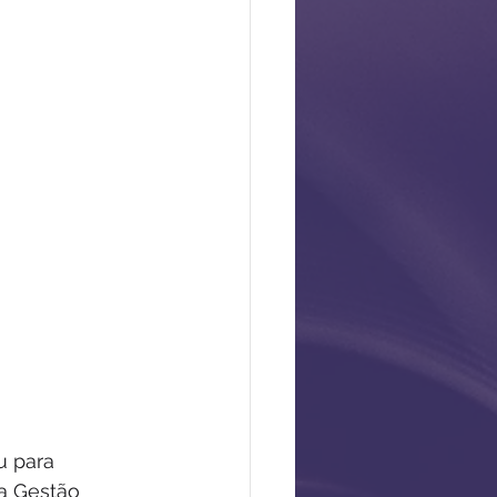
u para 
a Gestão 