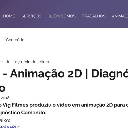
HOME
SERVIÇOS
QUEM SOMOS
TRABALHOS
ANIMAÇ
Conteúdo
ez. de 2017
1 min de leitura
 - Animação 2D | Diagnó
o
 2018
 Vig Filmes produziu o vídeo em animação 2D para o 
agnóstico Comando.
ixo: 
J4gjAaPLc