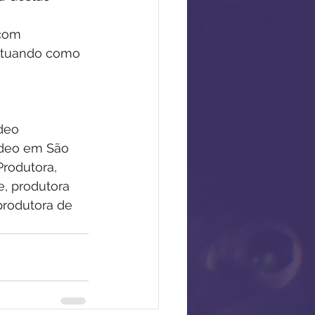
com 
atuando como 
deo 
ídeo em São 
Produtora, 
e, produtora 
produtora de 