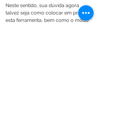
Neste sentido, sua dúvida agora 
talvez seja como colocar em prática 
esta ferramenta, bem como o modo 
pelo qual se deve planejar as 
estratégias de conteúdo sua 
produção e detalhes determinantes 
para o sucesso do projeto.
A solução está aqui: conte com a 
Mirago e alavanque definitivamente 
seus negócios.
Fonte:
Mirago.com.br
TAG:
 Produtora de Video, Vig Filmes, 
Animação 2D, Video Corporativo, 
Vídeo Institucional, Vídeo animação 
2D, Produtora de video SP, Produtora 