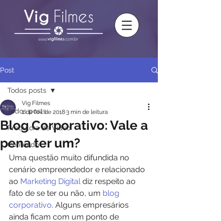
Post
Todos posts
Vig Filmes
Todos posts
1 de fev. de 2018
3 min de leitura
Blog Corporativo: Vale a
Produtora de Vídeo
pena ter um?
Conteúdo
Uma questão muito difundida no 
cenário empreendedor e relacionado 
ao 
Marketing Digital
 diz respeito ao 
fato de se ter ou não, um
 blog 
corporativo
. Alguns empresários 
ainda ficam com um ponto de 