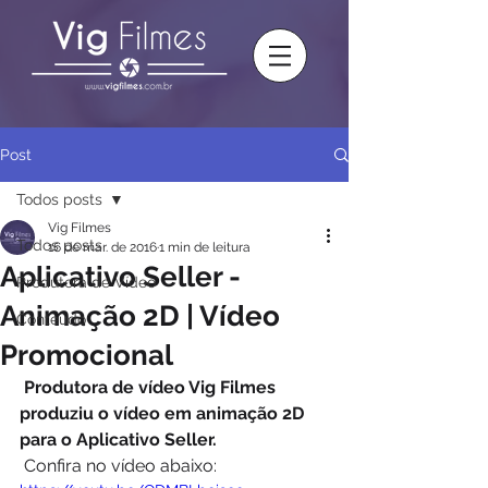
Post
Todos posts
Vig Filmes
Todos posts
16 de mar. de 2016
1 min de leitura
Aplicativo Seller -
Produtora de Vídeo
Animação 2D | Vídeo
Conteúdo
Promocional
Produtora de vídeo Vig Filmes 
produziu o vídeo em animação 2D 
para o Aplicativo Seller.
 Confira no vídeo abaixo: 