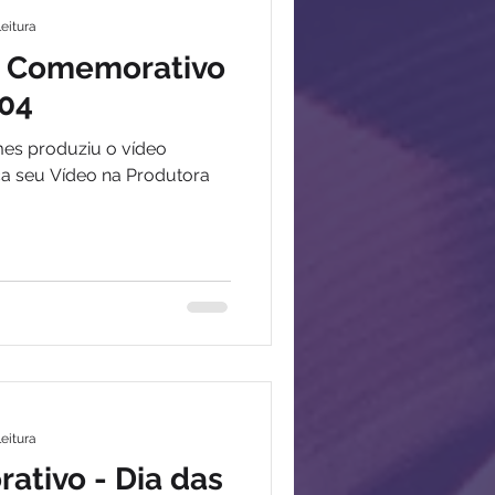
leitura
o Comemorativo
 04
mes produziu o vídeo
ça seu Vídeo na Produtora
leitura
tivo - Dia das