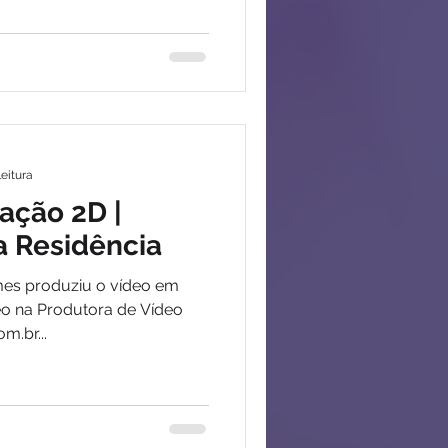
leitura
ação 2D |
a Residência
mes produziu o vídeo em
eo na Produtora de Vídeo
m.br...