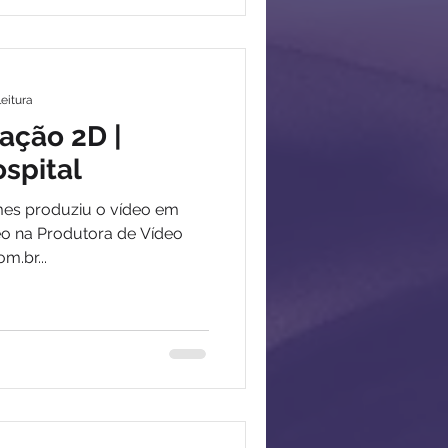
leitura
ação 2D |
ospital
mes produziu o vídeo em
eo na Produtora de Vídeo
m.br...