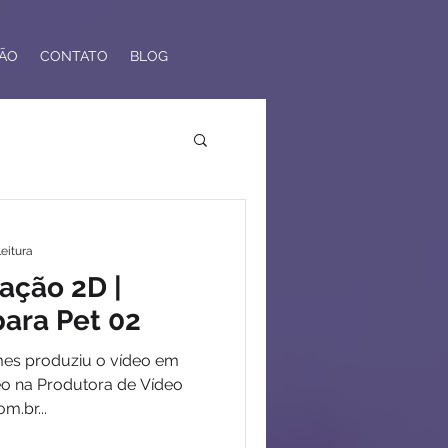
ÃO
CONTATO
BLOG
leitura
ação 2D |
ara Pet 02
mes produziu o vídeo em
eo na Produtora de Vídeo
m.br...