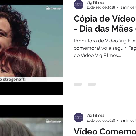
Vig Filmes
11 de set. de 2018
1 min de 
Cópia de Víde
- Dia das Mães
Produtora de Vídeo Vig Fil
comemorativo a seguir: Fa
de Vídeo Vig Filmes....
Vig Filmes
11 de set. de 2018
1 min de 
Vídeo Comemora