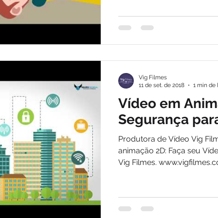
Vig Filmes
11 de set. de 2018
1 min de 
Vídeo em Anim
Segurança par
Produtora de Vídeo Vig Fil
animação 2D: Faça seu Víd
Vig Filmes. www.vigfilmes.co