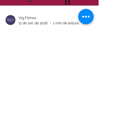
Vig Filmes
11 de set. de 2018
1 min de leitura
Vídeo em Animação 2D
| Revendedor Offs Brasil
03
Produtora de Vídeo Vig Filmes produziu o
vídeo em animação 2D de Guia para Gatos:
Faça seu Vídeo na Produtora de Vídeo Vig
Filmes....